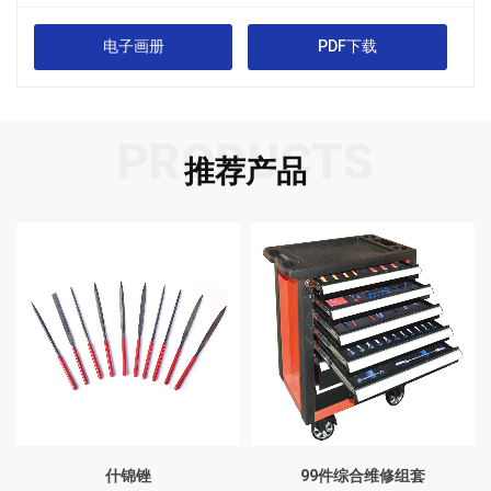
电子画册
PDF下载
PRODUCTS
推荐产品
99件综合维修组套
短直头多功能航空剪