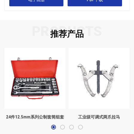
PRODUCTS
推荐产品
24件12.5mm系列公制套筒组套
工业级可调式两爪拉马