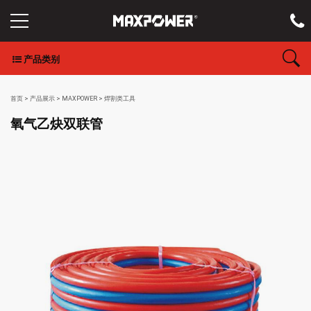
产品类别
首页
>
产品展示
>
MAXPOWER
>
焊割类工具
氧气乙炔双联管