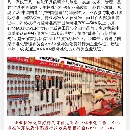
具、高效工具、智能工具的研究与制造，实施“技术、管理、品
牌”同步创新战略，用标准化引领企业高质量、品牌化发展，实
现了从“中国制造”到“中国创造”的华丽转身。不仅参与制修订国
际标准、国家标准、行业标准及团体标准，而且在内部质量管
理中，严格执行内控标准高于国际标准30%—50%以上，拥
有“MAXPOWER”“力钰”“威达工具”3个自主品牌，多次荣获中
国质量认证中心颁发的“卓越管理奖”，荣膺“威海市市长质量
奖”，是全省首批获得“泰山品质”认证企业。2008年，通过了国
家标准化管理委员会AAAA级标准化良好行为企业认证。历经
12年，成功通过AAAAA级标准化良好行为企业认证。
企业标准化良好行为评价是对企业标准化工作、企业
标准体系以及体系运行的效果是否符合GB/T 35778-