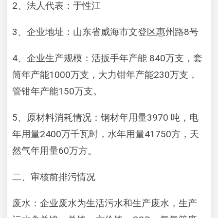
2
、法人代表：于性江
3
8
、企业地址：山东省威海市文登区惠州路
号
4
840
、企业生产规模：活扳手年产能
万支，套
1000
230
筒年产能
万支，大力钳年产能
万支，
150
管钳年产能
万支。
5
3970
、原材料消耗情况：钢材年用量
吨，电
2400
41750
年用量
万千瓦时，水年用量
方，天
60
然气年用量
万方。
二、审核前排污情况
废水：企业废水为生活污水和生产废水，生产